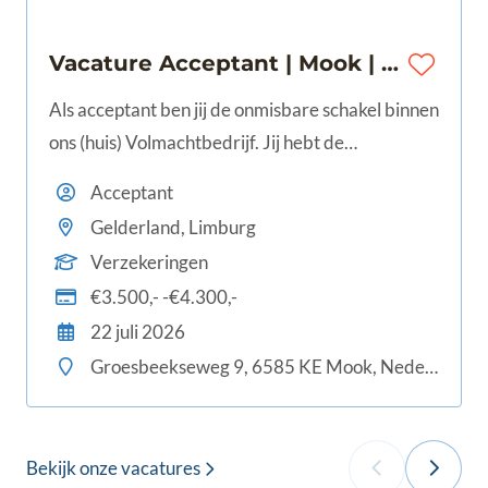
Vacature Acceptant | Mook | 28 - 40 uur | €3.500 - €4.300
Als acceptant ben jij de onmisbare schakel binnen
ons (huis) Volmachtbedrijf. Jij hebt de
bevoegdheid om namens verschillende
Acceptant
verzekeraars risico's te beoordelen en te
Gelderland, Limburg
accepteren. Met jouw vakkennis en scherpe blik
Verzekeringen
beoordeel je aanvragen van je collega
€3.500,- -€4.300,-
relatiebeheerders snel en vakkundig.
22 juli 2026
Groesbeekseweg 9, 6585 KE Mook, Nederland
Bekijk onze vacatures
‹
›