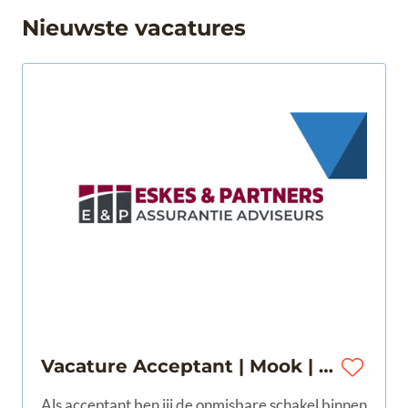
Nieuwste vacatures
Vacature Acceptant | Mook | 28 - 40 uur | €3.500 - €4.300
Als acceptant ben jij de onmisbare schakel binnen