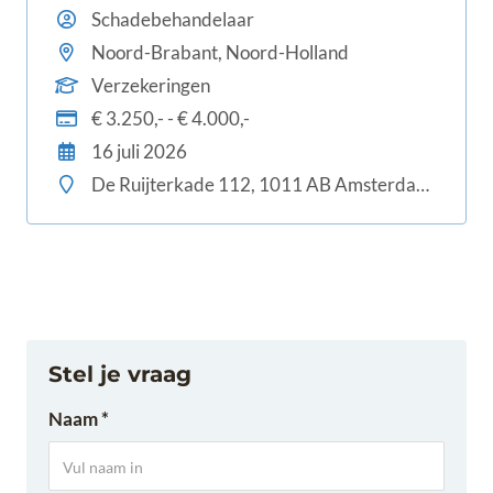
schadeherstel én klanttevredenheid en het leuk
Schadebehandelaar
vindt de overige collega's bij te staan en mee op
Noord-Brabant, Noord-Holland
te leiden.
Verzekeringen
€ 3.250,- - € 4.000,-
16 juli 2026
De Ruijterkade 112, 1011 AB Amsterdam, Nederland
Stel je vraag
Naam *