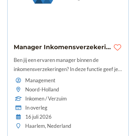
Manager Inkomensverzekeringen | 32-40 uur | Noord-Holland
Ben jij een ervaren manager binnen de
inkomensverzekeringen? In deze functie geef je
leiding aan meerdere teams, werk je aan
Management
procesverbeteringen en draag je bij aan een
Noord-Holland
optimale dienstverlening voor klanten en
Inkomen / Verzuim
adviseurs.
In overleg
16 juli 2026
Haarlem, Nederland