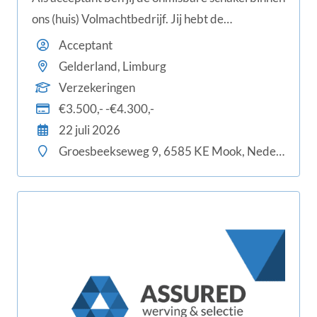
ons (huis) Volmachtbedrijf. Jij hebt de
bevoegdheid om namens verschillende
Acceptant
verzekeraars risico's te beoordelen en te
Gelderland, Limburg
accepteren. Met jouw vakkennis en scherpe blik
Verzekeringen
beoordeel je aanvragen van je collega
€3.500,- -€4.300,-
relatiebeheerders snel en vakkundig.
22 juli 2026
Groesbeekseweg 9, 6585 KE Mook, Nederland