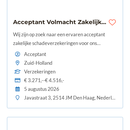
Acceptant Volmacht Zakelijke Verzekeringen | Den Haag | € 3.271 - € 4.516 | 24-40 uur
Wij zijn op zoek naar een ervaren acceptant
zakelijke schadeverzekeringen voor ons
volmachtbedrijf. Ter versterking van ons team
Acceptant
zoeken wij iemand die van aanpakken weet en
Zuid-Holland
zijn of haar kennis graag inzet binnen het
Verzekeringen
zakelijke domein. In deze rol lever je
€ 3.271,--€ 4.516,-
5 augustus 2026
Javastraat 3, 2514 JM Den Haag, Nederland