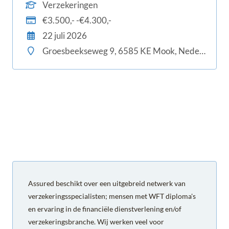
accepteren. Met jouw vakkennis en scherpe blik
Verzekeringen
beoordeel je aanvragen van je collega
€3.500,- -€4.300,-
relatiebeheerders snel en vakkundig.
22 juli 2026
Groesbeekseweg 9, 6585 KE Mook, Nederland
Assured beschikt over een uitgebreid netwerk van
verzekeringsspecialisten; mensen met WFT diploma's
en ervaring in de financiële dienstverlening en/of
verzekeringsbranche. Wij werken veel voor