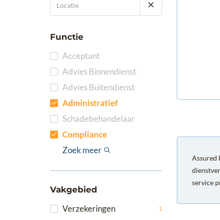
Functie
Acceptant
Advies Binnendienst
Advies Buitendienst
Administratief
Schadebehandelaar
Sales Ondersteuning
Volmachtbeheer
Applicatiebeheerder
Boekhoudkundig
Compliance
Medewerker
Management
Office Management /
Productmanager
Sluiter
Underwriter
Zoek meer
Assured b
Secretarieel
dienstve
service p
Vakgebied
Verzekeringen
1