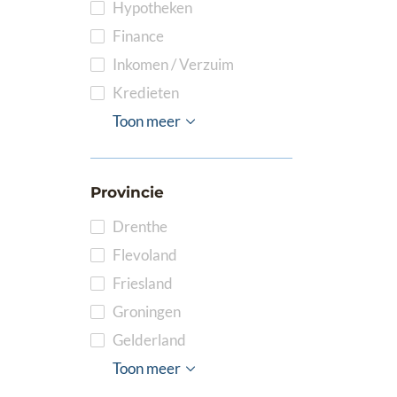
Hypotheken
Finance
Inkomen / Verzuim
Kredieten
Pensioenen
ICT
Bank
Financiële Planning
Toon meer
Provincie
Drenthe
Flevoland
Friesland
Groningen
Gelderland
Limburg
Noord-Brabant
Noord-Holland
Overijssel
Utrecht
Zeeland
Zuid-Holland
Toon meer
1