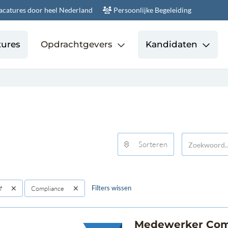
acatures door heel Nederland
Persoonlijke Begeleiding
tures
Opdrachtgevers
Kandidaten
Sorteren
Filters wissen
f
Compliance