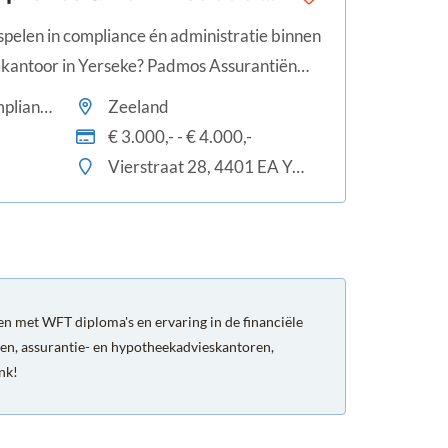
l spelen in compliance én administratie binnen
ekantoor in Yerseke? Padmos Assurantiën
 integere collega die helpt om processen
Administratief , Compliance
Zeeland
€ 3.000,- - € 4.000,-
Vierstraat 28, 4401 EA Yerseke, Nederland
n met WFT diploma's en ervaring in de financiële
en, assurantie- en hypotheekadvieskantoren,
ank!