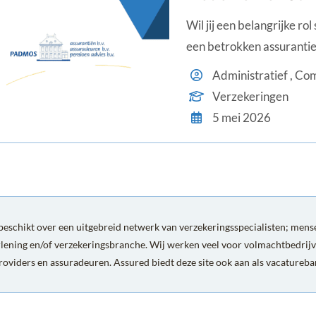
Wil jij een belangrijke ro
een betrokken assuranti
zoekt een nauwkeurige en
soepel te laten verlopen.
Verzekeringen
5 mei 2026
eschikt over een uitgebreid netwerk van verzekeringsspecialisten; mense
rlening en/of verzekeringsbranche. Wij werken veel voor volmachtbedrijv
roviders en assuradeuren. Assured biedt deze site ook aan als vacatureb