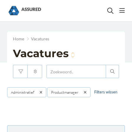
head
Home
Vacatures
Vacatures
0
Filters wissen
Administratief
Productmanager