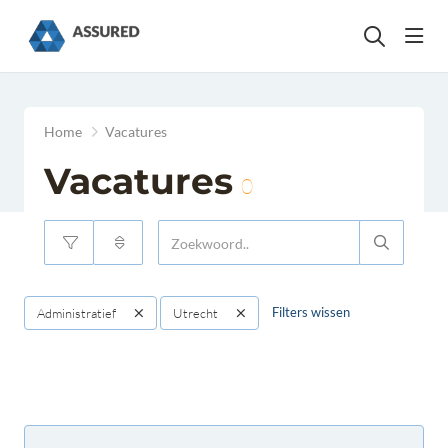
head
Home
Vacatures
Vacatures
0
Filters wissen
Administratief
Utrecht