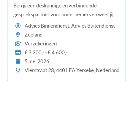
Ben jij een deskundige en verbindende
gesprekspartner voor ondernemers en weet jij
zakelijke risico’s te vertalen naar passende
Advies Binnendienst, Advies Buitendienst
verzekeringsoplossingen? Voor Padmos
Zeeland
Assurantiën in Yerseke zijn wij op zoek naar een
Verzekeringen
Adviseur Zakelijke Verzekeringen die onde
€ 3.300,- - € 4.600,-
5 mei 2026
Vierstraat 28, 4401 EA Yerseke, Nederland