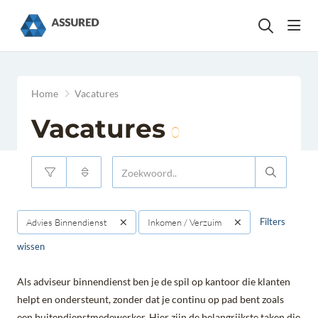
head
Home
Vacatures
Vacatures
0
Filters
Advies Binnendienst
Inkomen / Verzuim
wissen
Als adviseur binnendienst ben je de spil op kantoor die klanten
helpt en ondersteunt, zonder dat je continu op pad bent zoals
een buitendienstmedewerker. Hier zijn de belangrijkste taken die