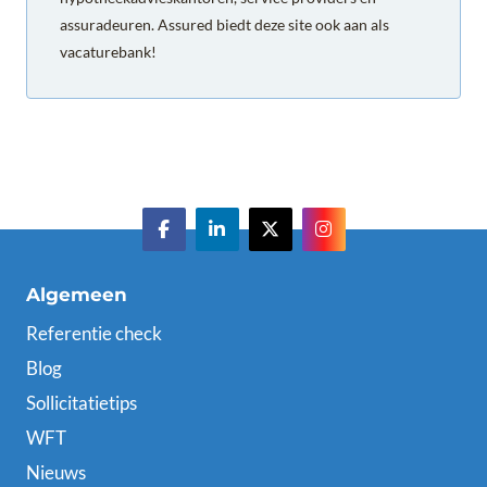
assuradeuren. Assured biedt deze site ook aan als
vacaturebank!
Algemeen
Referentie check
Blog
Sollicitatietips
WFT
Nieuws