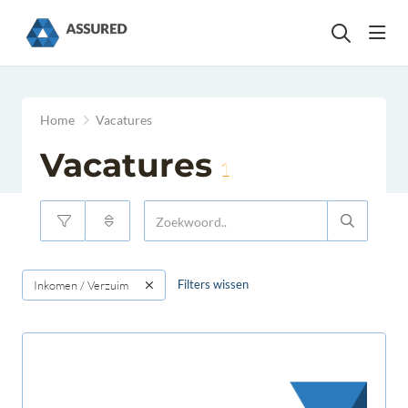
head
Home
Vacatures
Vacatures
1
Filters wissen
Inkomen / Verzuim