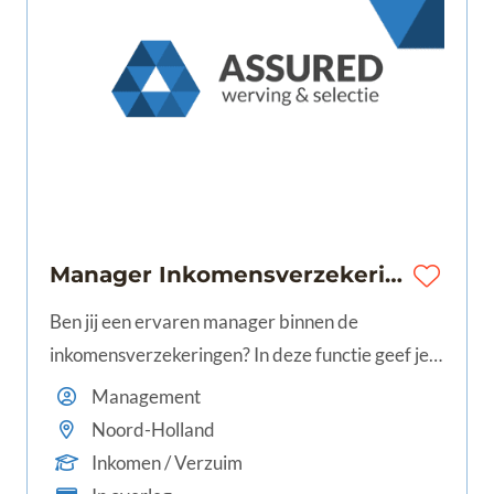
Manager Inkomensverzekeringen | 32-40 uur | Noord-Holland
Ben jij een ervaren manager binnen de
inkomensverzekeringen? In deze functie geef je
leiding aan meerdere teams, werk je aan
Management
procesverbeteringen en draag je bij aan een
Noord-Holland
optimale dienstverlening voor klanten en
Inkomen / Verzuim
adviseurs.