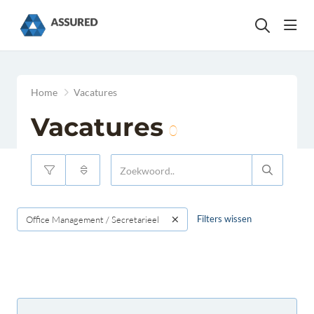
head
Home
Vacatures
Vacatures
0
Filters wissen
Office Management / Secretarieel