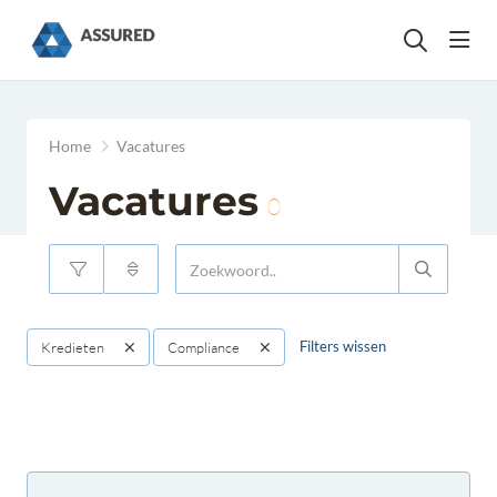
head
Home
Vacatures
Vacatures
0
Filters wissen
Kredieten
Compliance