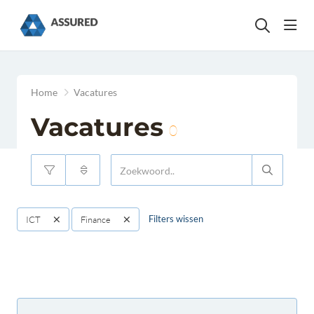
head
Home
Vacatures
Vacatures
0
Filters wissen
ICT
Finance