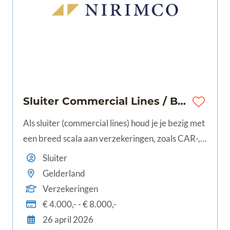
Sluiter Commercial Lines / Beursmakelaar | 32-40 uur | Ede | € 4.000,- - €8.000,-
Als sluiter (commercial lines) houd je je bezig met
een breed scala aan verzekeringen, zoals CAR-,
transport-, machinebreuk-, werkmaterieel- en in
Sluiter
de meeste gevallen zakelijke
Gelderland
aansprakelijkheidsverzekeringen. Geen
Verzekeringen
klantvraag is hetzelfde, en jij weet altijd een
€ 4.000,- - € 8.000,-
passende en heldere oplossing te bieden, waarbij
26 april 2026