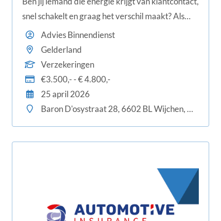
Ben jij iemand die energie krijgt van klantcontact,
snel schakelt en graag het verschil maakt? Als
Adviseur Zakelijk Binnendienst ben jij hét
Advies Binnendienst
aanspreekpunt voor onze zakelijke klanten. Je
Gelderland
bouwt sterke relaties, ondersteunt de
Verzekeringen
buitendienst en groeit mee met een ambitieus
€3.500,- - € 4.800,-
team.
25 april 2026
Baron D'osystraat 28, 6602 BL Wijchen, Nederland