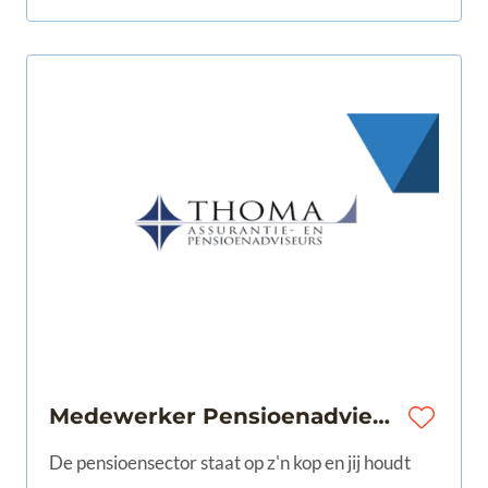
Medewerker Pensioenadvies (32-40 uur) te regio Assen
De pensioensector staat op z'n kop en jij houdt