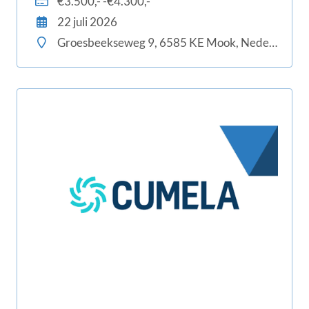
€3.500,- -€4.300,-
relatiebeheerders snel en vakkundig.
22 juli 2026
Groesbeekseweg 9, 6585 KE Mook, Nederland