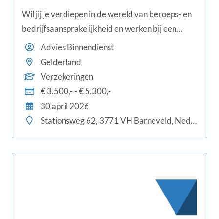
Wil jij je verdiepen in de wereld van beroeps- en
bedrijfsaansprakelijkheid en werken bij een
kantoor dat vooroploopt in digitalisering en
Advies Binnendienst
innovatie? Dan voel jij je thuis bij Henst & Lunsen
Gelderland
te Barneveld. Ben jij een ervaren
Verzekeringen
relatiebeheerder of adviseur met affiniteit voor
€ 3.500,- - € 5.300,-
aansprakelijkheidsverzekeringen? Óf sta je juist
30 april 2026
aan het begin van je carrière en wil je je hierin
Stationsweg 62, 3771 VH Barneveld, Nederland
ontwikkelen? In deze rol werk je aan
maatwerkoplossingen voor ondernemers
(zzp/mkb) en combineer je inhoudelijke diepgang
met m