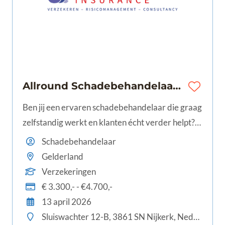
Allround Schadebehandelaar Zakelijk (32-40) te Nijkerk | € 3.300,- - € 4.700,-
Ben jij een ervaren schadebehandelaar die graag
zelfstandig werkt en klanten écht verder helpt?
Voor Automotive Insurance zoeken wij een
Schadebehandelaar
professional die zakelijke schades van A tot Z
Gelderland
begeleidt en de schakel vormt tussen klant en
Verzekeringen
verzekeraar.
€ 3.300,- - €4.700,-
13 april 2026
Sluiswachter 12-B, 3861 SN Nijkerk, Nederland