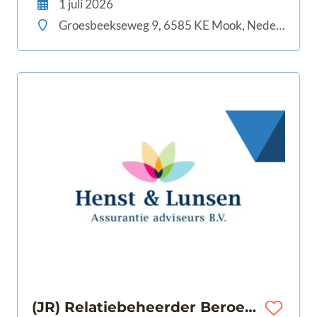
1 juli 2026
en volop mogelijkheden om door te groeien.
Groesbeekseweg 9, 6585 KE Mook, Nederland
(JR) Relatiebeheerder Beroeps- en Bedrijfsaansprakelijkheid (32-40 uur) te Barneveld