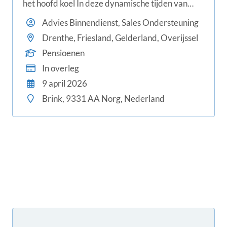
het hoofd koel In deze dynamische tijden van
ingrijpende pensioenwetgeving zoeken wij een
Advies Binnendienst, Sales Ondersteuning
administratieve professional die onze zakelijke
Drenthe, Friesland, Gelderland, Overijssel
relaties met zorg, structuur en enthousiasme
Pensioenen
ondersteunt vanuit de b
In overleg
9 april 2026
Brink, 9331 AA Norg, Nederland