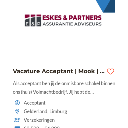
Vacature Acceptant | Mook | 28 - 40 uur | €3.500 - €4.300
Als acceptant ben jij de onmisbare schakel binnen
ons (huis) Volmachtbedrijf. Jij hebt de
bevoegdheid om namens verschillende
Acceptant
verzekeraars risico's te beoordelen en te
Gelderland, Limburg
accepteren. Met jouw vakkennis en scherpe blik
Verzekeringen
beoordeel je aanvragen van je collega