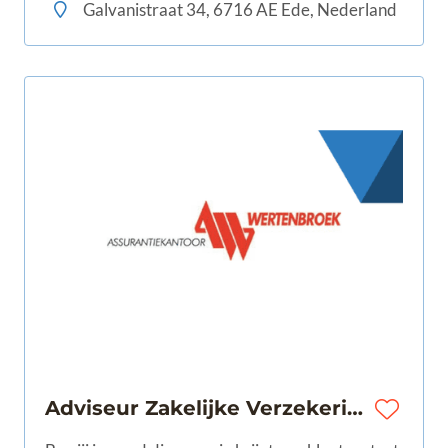
de klant centraal staat.
Galvanistraat 34, 6716 AE Ede, Nederland
Adviseur Zakelijke Verzekeringen |Wijchen | 32-40 uur | € 3.500,- - € 4.800,-