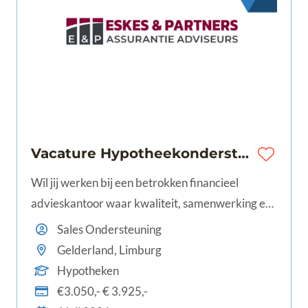
Vacature Hypotheekondersteuner | Mook | €3.050 - €3.925 | 24-40 uur
Wil jij werken bij een betrokken financieel
advieskantoor waar kwaliteit, samenwerking en
persoonlijke aandacht centraal staan? Word
Sales Ondersteuning
hypotheekondersteuner in Mook en ondersteun
Gelderland, Limburg
onze hypotheekadviseurs bij het complete
Hypotheken
hypotheektraject. Je kunt rekenen op een
€3.050,- € 3.925,-
uitstekend salaris, goede arbeidsvoorwaarden