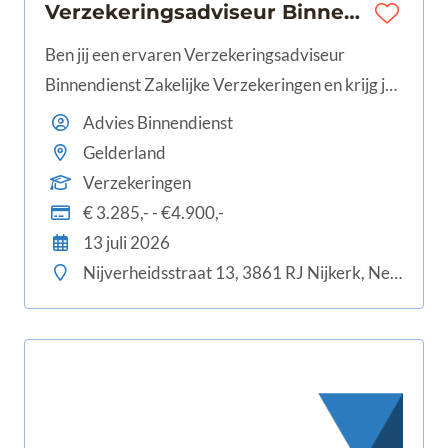
Verzekeringsadviseur Binnendienst Zakelijke Verzekeringen | Nijkerk | 24-40 uur | €3.285 - €4.900
Ben jij een ervaren Verzekeringsadviseur
Binnendienst Zakelijke Verzekeringen en krijg je
energie van het adviseren van zakelijke klanten?
Advies Binnendienst
Dan is dit jouw kans om aan de slag te gaan bij
Gelderland
Cumela Verzekeringen in Nijkerk.
Verzekeringen
€ 3.285,- - €4.900,-
13 juli 2026
Nijverheidsstraat 13, 3861 RJ Nijkerk, Nederland