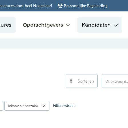
acatures door heel Nederland
Persoonlijke Begeleiding
tures
Opdrachtgevers
Kandidaten
Sorteren
Filters wissen
Inkomen / Verzuim