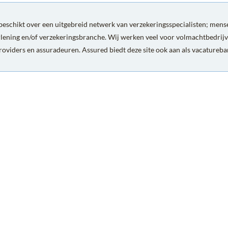
eschikt over een uitgebreid netwerk van verzekeringsspecialisten; mense
rlening en/of verzekeringsbranche. Wij werken veel voor volmachtbedrijv
roviders en assuradeuren. Assured biedt deze site ook aan als vacatureb