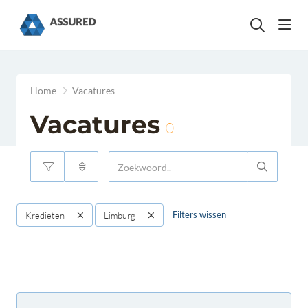
head
Home
Vacatures
Vacatures
0
Filters wissen
Kredieten
Limburg