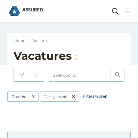
head
Home
Vacatures
Vacatures
0
Filters wissen
Drenthe
Management