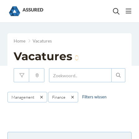
head
Home
Vacatures
Vacatures
0
Filters wissen
Management
Finance