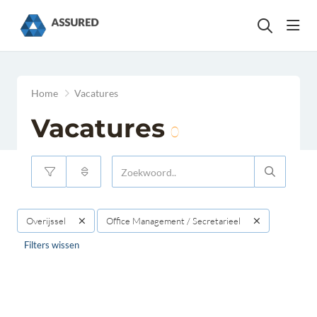
head
Home
Vacatures
Vacatures
0
Overijssel
Office Management / Secretarieel
Filters wissen