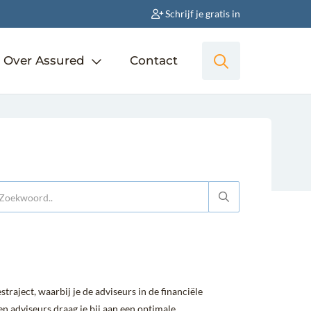
Schrijf je gratis in
Over Assured
Contact
raject, waarbij je de adviseurs in de financiële
n adviseurs draag je bij aan een optimale