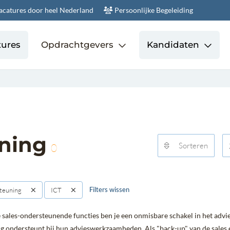
acatures door heel Nederland
Persoonlijke Begeleiding
tures
Opdrachtgevers
Kandidaten
ning
Sorteren
0
Filters wissen
teuning
ICT
 sales-ondersteunende functies ben je een onmisbare schakel in het adviest
g ondersteunt bij hun advieswerkzaamheden. Als "back-up" van de sales e