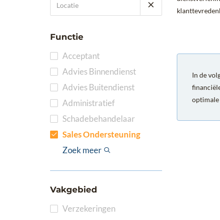
klanttevredenh
Functie
Acceptant
Advies Binnendienst
In de vol
Advies Buitendienst
financiël
optimale 
Administratief
Schadebehandelaar
Sales Ondersteuning
Volmachtbeheer
Applicatiebeheerder
Boekhoudkundig
Compliance
Management
Office Management /
Productmanager
Sluiter
Underwriter
Zoek meer
Medewerker
Secretarieel
Vakgebied
Verzekeringen