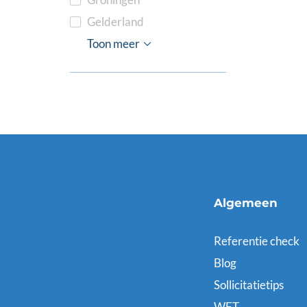
Gelderland
Limburg
Noord-Brabant
Noord-Holland
Overijssel
Utrecht
Zeeland
Zuid-Holland
Toon meer
Algemeen
Referentie check
Blog
Sollicitatietips
WFT