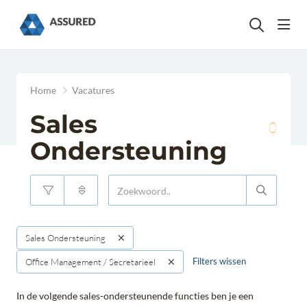
head
Home
Vacatures
Sales
0
Ondersteuning
Sales Ondersteuning
Filters wissen
Office Management / Secretarieel
In de volgende sales-ondersteunende functies ben je een