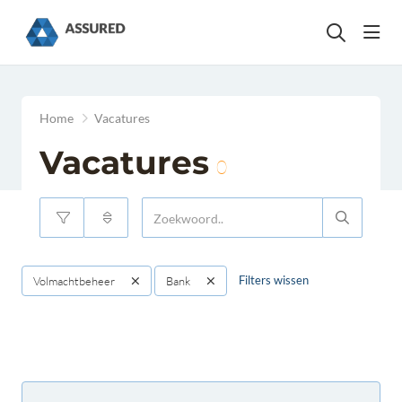
head
Home
Vacatures
Vacatures
0
Filters wissen
Volmachtbeheer
Bank