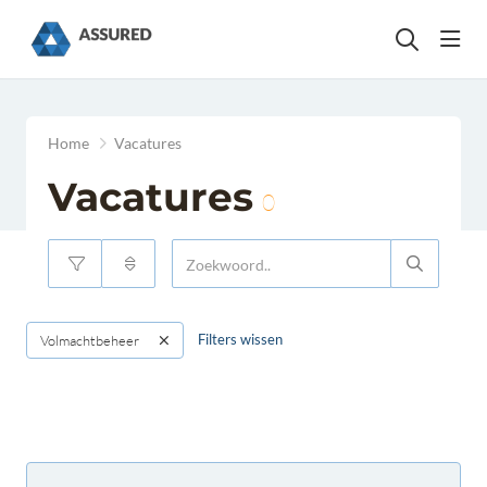
head
Home
Vacatures
Vacatures
0
Filters wissen
Volmachtbeheer