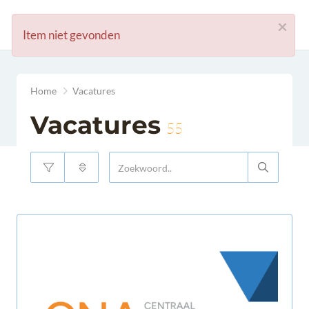
×
Item niet gevonden
head
Home
Vacatures
Vacatures
55