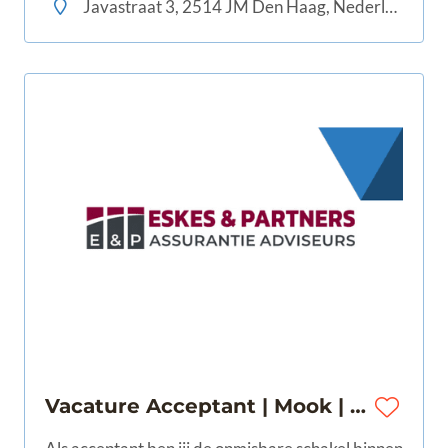
Javastraat 3, 2514 JM Den Haag, Nederland
Vacature Acceptant | Mook | 28 - 40 uur | €3.500 - €4.300