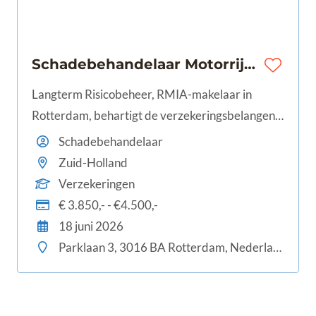
Schadebehandelaar Motorrijtuigen | Rotterdam | 32-40 uur | €3.850 - €4.500
Langterm Risicobeheer, RMIA-makelaar in
Rotterdam, behartigt de verzekeringsbelangen
van MKB en middelgrote ondernemingen en
Schadebehandelaar
haar medewerkers. Vanwege de groei van ons
Zuid-Holland
bedrijf zijn wij op zoek naar een nieuwe
Verzekeringen
schadebehandelaar die een spilfunctie zal gaan
€ 3.850,- - €4.500,-
bekleden bij één van de leukste
18 juni 2026
verzekeringsmakelaars van Nederland.
Parklaan 3, 3016 BA Rotterdam, Nederland