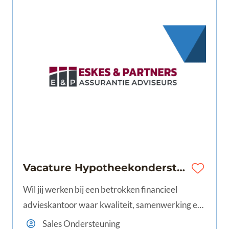
Vacature Hypotheekondersteuner | Mook | €3.050 - €3.925 | 24-40 uur
Wil jij werken bij een betrokken financieel
advieskantoor waar kwaliteit, samenwerking en
persoonlijke aandacht centraal staan? Word
Sales Ondersteuning