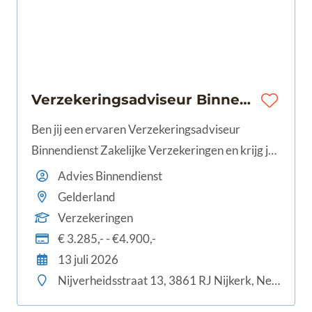
Verzekeringsadviseur Binnendienst Zakelijke Verzekeringen | Nijkerk | 24-40 uur | €3.285 - €4.900
Ben jij een ervaren Verzekeringsadviseur
Binnendienst Zakelijke Verzekeringen en krijg je
energie van het adviseren van zakelijke klanten?
Advies Binnendienst
Dan is dit jouw kans om aan de slag te gaan bij
Gelderland
Cumela Verzekeringen in Nijkerk.
Verzekeringen
€ 3.285,- - €4.900,-
13 juli 2026
Nijverheidsstraat 13, 3861 RJ Nijkerk, Nederland