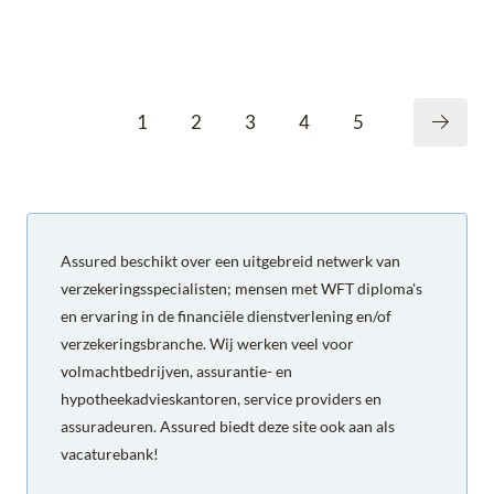
1
2
3
4
5
Assured beschikt over een uitgebreid netwerk van
verzekeringsspecialisten; mensen met WFT diploma's
en ervaring in de financiële dienstverlening en/of
verzekeringsbranche. Wij werken veel voor
volmachtbedrijven, assurantie- en
hypotheekadvieskantoren, service providers en
assuradeuren. Assured biedt deze site ook aan als
vacaturebank!