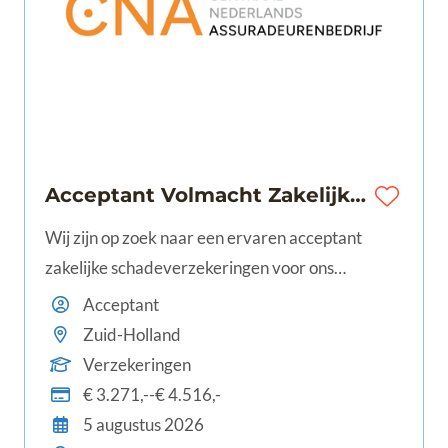
Acceptant Volmacht Zakelijke Verzekeringen | Den Haag | € 3.271 - € 4.516 | 24-40 uur
Wij zijn op zoek naar een ervaren acceptant
zakelijke schadeverzekeringen voor ons
volmachtbedrijf. Ter versterking van ons team
Acceptant
zoeken wij iemand die van aanpakken weet en
Zuid-Holland
zijn of haar kennis graag inzet binnen het
Verzekeringen
zakelijke domein. In deze rol lever je
€ 3.271,--€ 4.516,-
5 augustus 2026