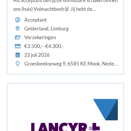
Als acceptant ben jij de onmisbare schakel binnen
ons (huis) Volmachtbedrijf. Jij hebt de
bevoegdheid om namens verschillende
Acceptant
verzekeraars risico's te beoordelen en te
Gelderland, Limburg
accepteren. Met jouw vakkennis en scherpe blik
Verzekeringen
beoordeel je aanvragen van je collega
€3.500,- -€4.300,-
relatiebeheerders snel en vakkundig.
22 juli 2026
Groesbeekseweg 9, 6585 KE Mook, Nederland