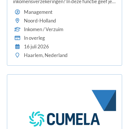
inkomensverzekeringen? In deze functie geef je
leiding aan meerdere teams, werk je aan
Management
procesverbeteringen en draag je bij aan een
Noord-Holland
optimale dienstverlening voor klanten en
Inkomen / Verzuim
adviseurs.
In overleg
16 juli 2026
Haarlem, Nederland