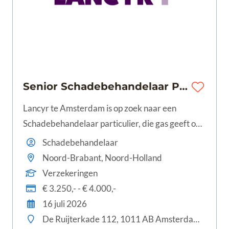
Senior Schadebehandelaar Particulier | Amsterdam | 32-40 uur |€3.250 - €4.000
Lancyr te Amsterdam is op zoek naar een
Schadebehandelaar particulier, die gas geeft op
schadeherstel én klanttevredenheid en het leuk
Schadebehandelaar
vindt de overige collega's bij te staan en mee op
Noord-Brabant, Noord-Holland
te leiden.
Verzekeringen
€ 3.250,- - € 4.000,-
16 juli 2026
De Ruijterkade 112, 1011 AB Amsterdam, Nederland