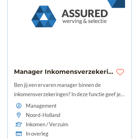
Manager Inkomensverzekeringen | 32-40 uur | Noord-Holland
Ben jij een ervaren manager binnen de
inkomensverzekeringen? In deze functie geef je
leiding aan meerdere teams, werk je aan
Management
procesverbeteringen en draag je bij aan een
Noord-Holland
optimale dienstverlening voor klanten en
Inkomen / Verzuim
adviseurs.
In overleg