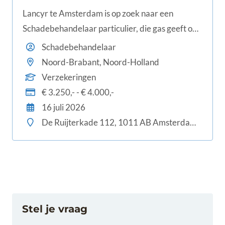
Lancyr te Amsterdam is op zoek naar een
Schadebehandelaar particulier, die gas geeft op
schadeherstel én klanttevredenheid en het leuk
Schadebehandelaar
vindt de overige collega's bij te staan en mee op
Noord-Brabant, Noord-Holland
te leiden.
Verzekeringen
€ 3.250,- - € 4.000,-
16 juli 2026
De Ruijterkade 112, 1011 AB Amsterdam, Nederland
Stel je vraag