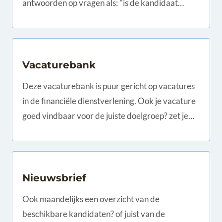
antwoorden op vragen als: "is de kandidaat
geschikt voor de functie die ingevuld moet
worden..
Vacaturebank
Deze vacaturebank is puur gericht op vacatures
in de financiële dienstverlening. Ook je vacature
goed vindbaar voor de juiste doelgroep? zet je
vacature op www.assured.nl voor 275 ex.
Nieuwsbrief
Ook maandelijks een overzicht van de
beschikbare kandidaten? of juist van de