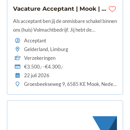
Vacature Acceptant | Mook | 28 - 40 uur | €3.500 - €4.300
Als acceptant ben jij de onmisbare schakel binnen
ons (huis) Volmachtbedrijf. Jij hebt de
bevoegdheid om namens verschillende
Acceptant
verzekeraars risico's te beoordelen en te
Gelderland, Limburg
accepteren. Met jouw vakkennis en scherpe blik
Verzekeringen
beoordeel je aanvragen van je collega
€3.500,- -€4.300,-
relatiebeheerders snel en vakkundig.
22 juli 2026
Groesbeekseweg 9, 6585 KE Mook, Nederland