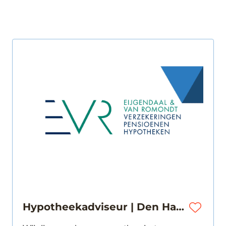
Hypotheekadviseur | Den Haag | € 3.922 - € 5.586