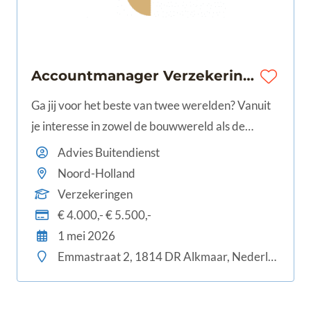
Accountmanager Verzekeringen | West-Nederland | €4.000 - €5.500
Ga jij voor het beste van twee werelden? Vanuit
je interesse in zowel de bouwwereld als de
verzekeringswereld? Als Accountmanager bij
Advies Buitendienst
OBM Makelaars in Assurantiën verbind je kennis
Noord-Holland
van zaken met inzicht in wat er bij onze klanten
Verzekeringen
uit de bouwwereld leeft.
€ 4.000,- € 5.500,-
1 mei 2026
Emmastraat 2, 1814 DR Alkmaar, Nederland