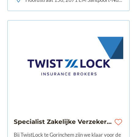
Specialist Zakelijke Verzekeringen & Co-assurantie | Regio Rotterdam | €3.000 - €6.900
Bij TwistLock te Gorinchem zijn we klaar voor de