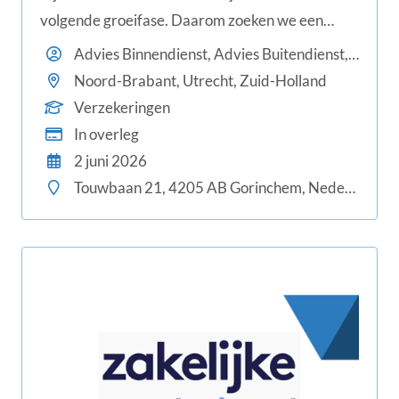
volgende groeifase. Daarom zoeken we een
nieuwe collega die energie krijgt van complexe
Advies Binnendienst, Advies Buitendienst, Sales Ondersteuning
risico’s, maatwerkoplossingen en klantcontact (of
Noord-Brabant, Utrecht, Zuid-Holland
de ambitie heeft om zich dit eigen te maken).
Verzekeringen
In overleg
2 juni 2026
Touwbaan 21, 4205 AB Gorinchem, Nederland