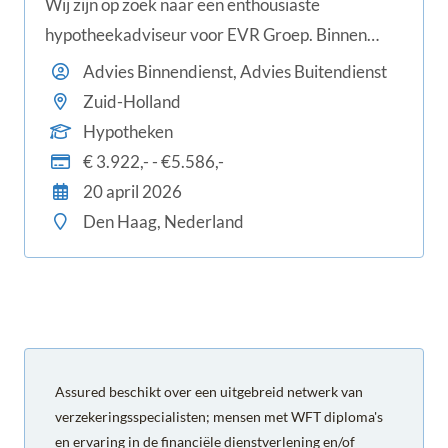
Wij zijn op zoek naar een enthousiaste
hypotheekadviseur voor EVR Groep. Binnen
onze organisatie werk je voor de labels FVB de
Advies Binnendienst, Advies Buitendienst
Boer, Wouters & van der Velde en EVR. Ter
Zuid-Holland
versterking van ons team zoeken wij een
Hypotheken
deskundige en klantgerichte adviseur die van a
€ 3.922,- - €5.586,-
20 april 2026
Den Haag, Nederland
Assured beschikt over een uitgebreid netwerk van
verzekeringsspecialisten; mensen met WFT diploma's
en ervaring in de financiële dienstverlening en/of