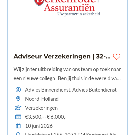
Adviseur Verzekeringen | 32-40 uur | Santpoort-Noord | €3.500,- tot €6.000,-
Wij zijn ter uitbreiding van ons team op zoek naar
een nieuwe collega! Ben jij thuis in de wereld van
verzekeringen? Heb jij oog voor kwaliteit en staat
Advies Binnendienst, Advies Buitendienst
de klant altijd centraal bij jou? Met andere
Noord-Holland
woorden ga jij ook voor je klant door het vuur?
Verzekeringen
Heb jij je WFT Zakelijk, WFT Inkomen en
€3.500,- -€ 6.000,-
eventueel WFT vermogen? Dan zijn wij op zoek
10 juni 2026
naar jou!
Hoofdstraat 156, 2071 EM Santpoort-Noord, Nederland