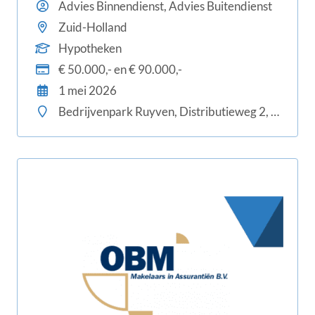
maatwerkadvies en langdurige klantrelaties? Wil
Advies Binnendienst, Advies Buitendienst
jij werken binnen een succesvolle en groeiende
Zuid-Holland
financiële dienstverlener waar kwaliteit,
Hypotheken
vertrouwen en plezier centraal staan? Dan is dit
€ 50.000,- en € 90.000,-
jouw kans bij Emerald Financiële Diensten.
1 mei 2026
Bedrijvenpark Ruyven, Distributieweg 2, 2645 EJ Delfgauw, Nederland