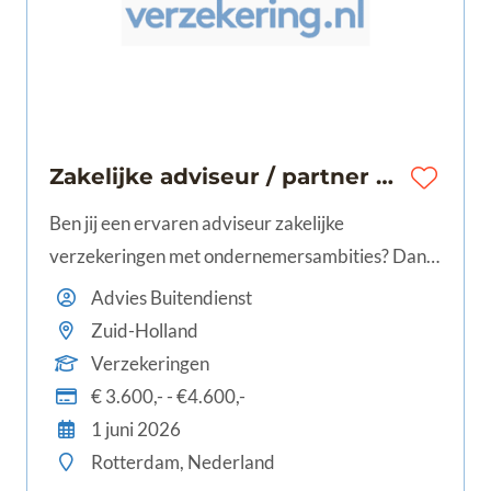
Zakelijke adviseur / partner zakelijkeverzekering.nl te regio Zuid-Holland / Rotterdam
Ben jij een ervaren adviseur zakelijke
verzekeringen met ondernemersambities? Dan is
dit geen standaard vacature. Bij
Advies Buitendienst
ZakelijkeVerzekering.nl krijg je de unieke kans
Zuid-Holland
om door te groeien van medewerker naar
Verzekeringen
partner én medeondernemer.
€ 3.600,- - €4.600,-
1 juni 2026
Rotterdam, Nederland