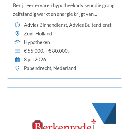
Ben jij een ervaren hypotheekadviseur die graag
zelfstandig werkt en energie krijgt van
persoonlijk klantcontact? Dan is dit jouw kans om
Advies Binnendienst, Advies Buitendienst
aan de slag te gaan bij Van Heeswijk in
Zuid-Holland
Papendrecht. Je begeleidt particuliere klanten in
Hypotheken
de regio Drechtsteden van A tot Z bij hun
€ 55.000,-- € 80.000,-
hypotheekaanvraag en denkt mee over hun
8 juli 2026
complete financiële situatie.
Papendrecht, Nederland