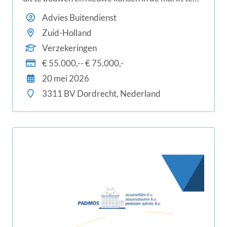
benutten? Dan komen wij graag met je in contact.
Advies Buitendienst
Zuid-Holland
Verzekeringen
€ 55.000,-- € 75.000,-
20 mei 2026
3311 BV Dordrecht, Nederland