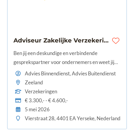
Adviseur Zakelijke Verzekeringen | Yerseke | € 3.300 - € 4.600
Ben jij een deskundige en verbindende
gesprekspartner voor ondernemers en weet jij
zakelijke risico’s te vertalen naar passende
Advies Binnendienst, Advies Buitendienst
verzekeringsoplossingen? Voor Padmos
Zeeland
Assurantiën in Yerseke zijn wij op zoek naar een
Verzekeringen
Adviseur Zakelijke Verzekeringen die onde
€ 3.300,- - € 4.600,-
5 mei 2026
Vierstraat 28, 4401 EA Yerseke, Nederland