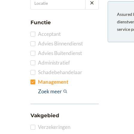
Assured b
dienstve
Functie
service p
Acceptant
Advies Binnendienst
Advies Buitendienst
Administratief
Schadebehandelaar
Sales Ondersteuning
Volmachtbeheer
Applicatiebeheerder
Boekhoudkundig
Compliance
Management
Medewerker
Office Management /
Productmanager
Sluiter
Underwriter
Zoek meer
Secretarieel
Vakgebied
Verzekeringen