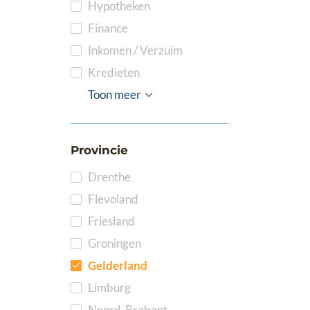
Hypotheken
Finance
Inkomen / Verzuim
Kredieten
Pensioenen
ICT
Bank
Financiële Planning
Toon meer
Provincie
Drenthe
Flevoland
Friesland
Groningen
Gelderland
Limburg
Noord-Brabant