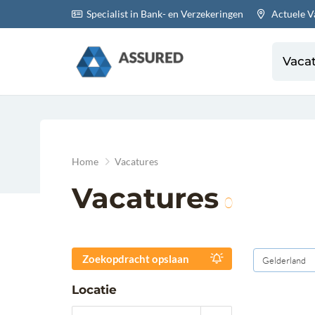
Specialist in Bank- en Verzekeringen
Actuele V
Vaca
Home
Vacatures
Vacatures
0
Zoekopdracht opslaan
Gelderland
Locatie