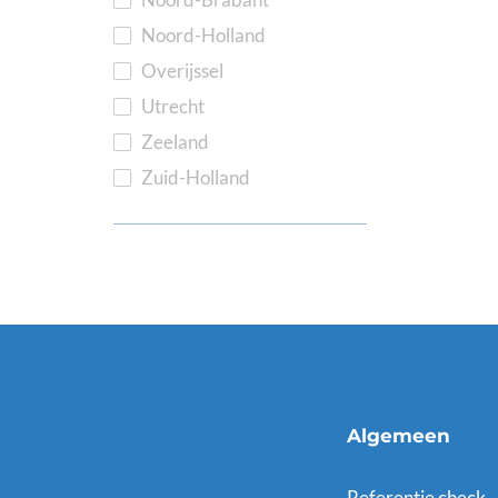
Noord-Holland
Overijssel
Utrecht
Zeeland
Zuid-Holland
Algemeen
Referentie check