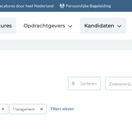
acatures door heel Nederland
Persoonlijke Begeleiding
tures
Opdrachtgevers
Kandidaten
Sorteren
Filters wissen
Management