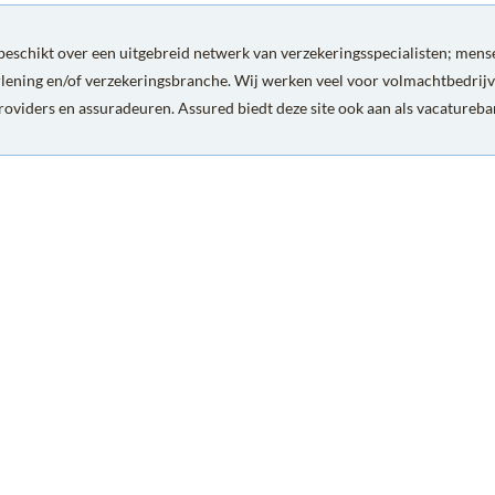
eschikt over een uitgebreid netwerk van verzekeringsspecialisten; mense
rlening en/of verzekeringsbranche. Wij werken veel voor volmachtbedrijv
roviders en assuradeuren. Assured biedt deze site ook aan als vacatureb